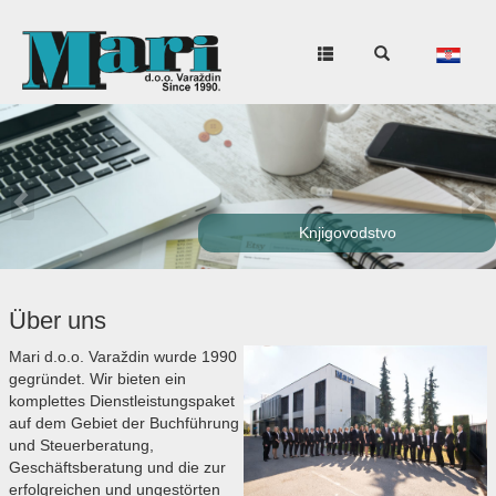
Sastavljanje izvještaja
Financijske analize
Poslovne usluge
Knjigovodstvo
Računovodstveni poslovi
Über uns
Mari d.o.o. Varaždin wurde 1990
gegründet. Wir bieten ein
komplettes Dienstleistungspaket
auf dem Gebiet der Buchführung
und Steuerberatung,
Geschäftsberatung und die zur
erfolgreichen und ungestörten