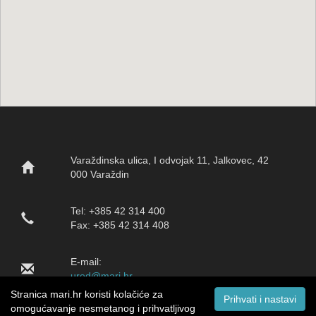
Varaždinska ulica, I odvojak 11, Jalkovec, 42
000 Varaždin
Tel: +385 42 314 400
Fax: +385 42 314 408
E-mail:
ured@mari.hr
Stranica mari.hr koristi kolačiće za
Prihvati i nastavi
omogućavanje nesmetanog i prihvatljivog
Onedrive-moj pretinac