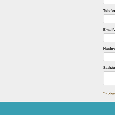
Telefo
Email*
Naslov
Sadrža
*
- ob