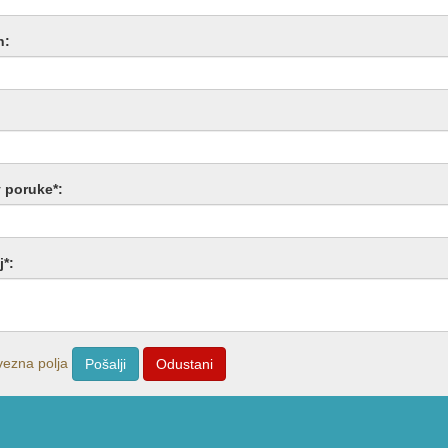
n:
:
 poruke*:
j*:
avezna polja
Pošalji
Odustani